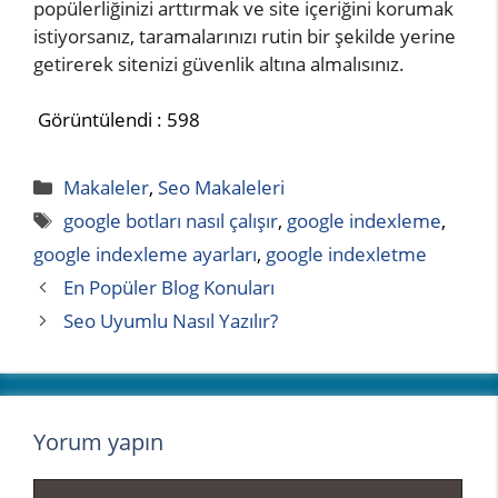
popülerliğinizi arttırmak ve site içeriğini korumak
istiyorsanız, taramalarınızı rutin bir şekilde yerine
getirerek sitenizi güvenlik altına almalısınız.
Görüntülendi :
598
Kategoriler
Makaleler
,
Seo Makaleleri
Etiketler
google botları nasıl çalışır
,
google indexleme
,
google indexleme ayarları
,
google indexletme
En Popüler Blog Konuları
Seo Uyumlu Nasıl Yazılır?
Yorum yapın
Yorum