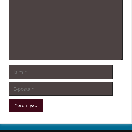
İsim
E-
posta