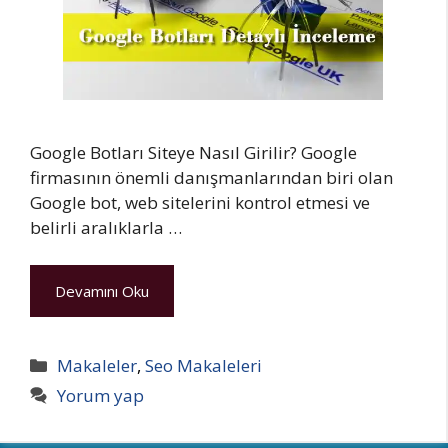
Google Botları Siteye Nasıl Girilir? Google
firmasının önemli danışmanlarından biri olan
Google bot, web sitelerini kontrol etmesi ve
belirli aralıklarla …
Devamını Oku
Kategoriler
Makaleler
,
Seo Makaleleri
Yorum yap