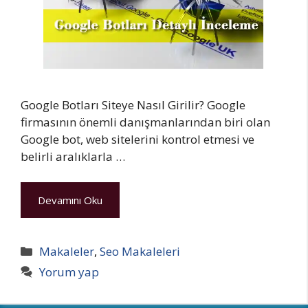
Google Botları Siteye Nasıl Girilir? Google
firmasının önemli danışmanlarından biri olan
Google bot, web sitelerini kontrol etmesi ve
belirli aralıklarla …
Devamını Oku
Kategoriler
Makaleler
,
Seo Makaleleri
Yorum yap