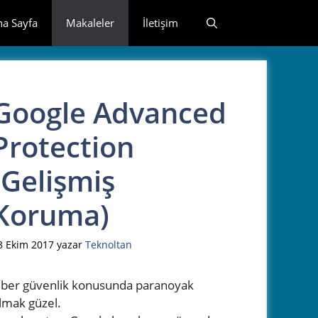
na Sayfa
Makaleler
İletişim
Google Advanced
Protection
(Gelişmiş
Koruma)
8 Ekim 2017
yazar
Teknoltan
iber güvenlik konusunda paranoyak
lmak güzel.