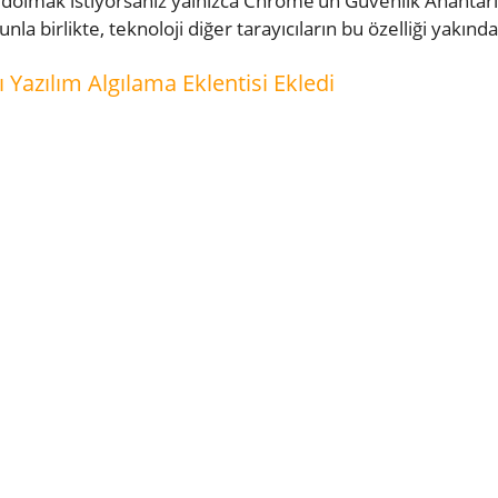
olmak istiyorsanız yalnızca Chrome’un Güvenlik Anahtarla
nla birlikte, teknoloji diğer tarayıcıların bu özelliği yakınd
 Yazılım Algılama Eklentisi Ekledi