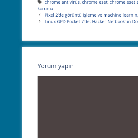
Etiketler
chrome antivirüs
,
chrome eset
,
chrome eset a
koruma
Pixel 2’de görüntü işleme ve machine learnin
Linux GPD Pocket 7’de: Hacker Netbook’un D
Yorum yapın
Yorum