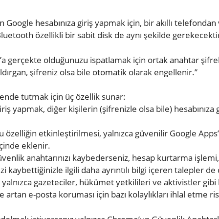
n Google hesabınıza giriş yapmak için, bir akıllı telefondan
uetooth özellikli bir sabit disk de aynı şekilde gerekecekti
e’a gerçekte olduğunuzu ispatlamak için ortak anahtar şifrel
dırgan, şifreniz olsa bile otomatik olarak engellenir.”
ende tutmak için üç özellik sunar:
riş yapmak, diğer kişilerin (şifrenizle olsa bile) hesabınız
 özelliğin etkinleştirilmesi, yalnızca güvenilir Google Apps’
çinde eklenir.
venlik anahtarınızı kaybederseniz, hesap kurtarma işlemi, 
kaybettiğinizle ilgili daha ayrıntılı bilgi içeren talepler de
, yalnızca gazeteciler, hükümet yetkilileri ve aktivistler gi
rtan e-posta koruması için bazı kolaylıkları ihlal etme riski