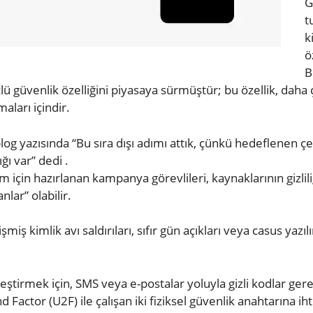
G
t
k
ö
B
ü güvenlik özelliğini piyasaya sürmüştür; bu özellik, daha ço
aları içindir.
log yazısında “Bu sıra dışı adımı attık, çünkü hedeflenen çev
ığı var” dedi .
m için hazırlanan kampanya görevlileri, kaynaklarının gizli
lar” olabilir.
lişmiş kimlik avı saldırıları, sıfır gün açıkları veya casus ya
eştirmek için, SMS veya e-postalar yoluyla gizli kodlar ger
actor (U2F) ile çalışan iki fiziksel güvenlik anahtarına ihti