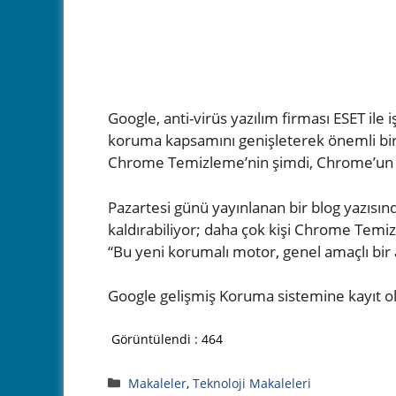
Google, anti-virüs yazılım firması ESET ile 
koruma kapsamını genişleterek önemli bir d
Chrome Temizleme’nin şimdi, Chrome’un sana
Pazartesi günü yayınlanan bir blog yazısın
kaldırabiliyor; daha çok kişi Chrome Temiz
“Bu yeni korumalı motor, genel amaçlı bir a
Google gelişmiş Koruma sistemine kayıt olm
Görüntülendi :
464
Kategoriler
Makaleler
,
Teknoloji Makaleleri