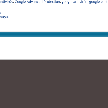
ntivirüs
,
Google Advanced Protection
,
google antivirüs
,
google eset
g
önüşü.