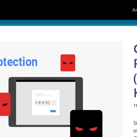
A
1
S
o