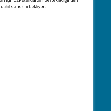
rı için U2F standardını desteklediğinden
a dahil etmesini bekliyor.