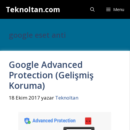
İçeriğe
Teknoltan.com
Menu
atla
google eset anti
Google Advanced
Protection (Gelişmiş
Koruma)
18 Ekim 2017
yazar
Teknoltan