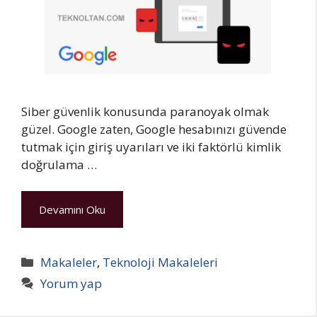
Siber güvenlik konusunda paranoyak olmak
güzel. Google zaten, Google hesabınızı güvende
tutmak için giriş uyarıları ve iki faktörlü kimlik
doğrulama …
Devamını Oku
Kategoriler
Makaleler
,
Teknoloji Makaleleri
Yorum yap