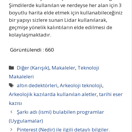
Şimdilerde kullanılan ve nerdeyse her alan için 3
boyutlu harita elde etmek için kullanabileceğiniz
bir yapıyı sizlere sunan Lidar kullanılarak,
geçmişe yönelik kalıntıların elde edilmesi de
kolaylaşmaktadır.
Görüntülendi :
660
Kategoriler
Diğer (Karışık)
,
Makaleler
,
Teknoloji
Makaleleri
Etiketler
altın dedektörleri
,
Arkeoloji teknoloji
,
Arkeolojik kazılarda kullanılan aletler
,
tarihi eser
kazısı
Şarkı adı (ismi) bulabilen programlar
(Uygulamalar)
Pinterest (Nedir) ile ilgili detaylı bilgiler.