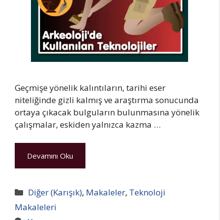
Geçmişe yönelik kalıntıların, tarihi eser
niteliğinde gizli kalmış ve araştırma sonucunda
ortaya çıkacak bulguların bulunmasına yönelik
çalışmalar, eskiden yalnızca kazma …
Devamını Oku
Kategoriler
Diğer (Karışık)
,
Makaleler
,
Teknoloji
Makaleleri