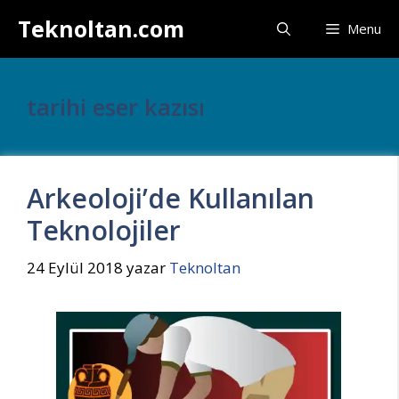
İçeriğe
Teknoltan.com
Menu
atla
tarihi eser kazısı
Arkeoloji’de Kullanılan
Teknolojiler
24 Eylül 2018
yazar
Teknoltan