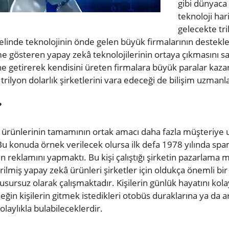
gibi dünyaca 
teknoloji har
gelecekte tri
elinde teknolojinin önde gelen büyük firmalarının destekle
me gösteren yapay zekâ teknolojilerinin ortaya çıkmasını sa
rine getirerek kendisini üreten firmalara büyük paralar kaza
trilyon dolarlık şirketlerini vara edeceği de bilişim uzmanla
?
eliş ürünlerinin tamamının ortak amacı daha fazla müşteri
 Bu konuda örnek verilecek olursa ilk defa 1978 yılında spa
in reklamını yapmaktı. Bu kişi çalıştığı şirketin pazarlama
irilmiş yapay zekâ ürünleri şirketler için oldukça önemli bi
usursuz olarak çalışmaktadır. Kişilerin günlük hayatını ko
in kişilerin gitmek istedikleri otobüs duraklarına ya da ar
laylıkla bulabileceklerdir.