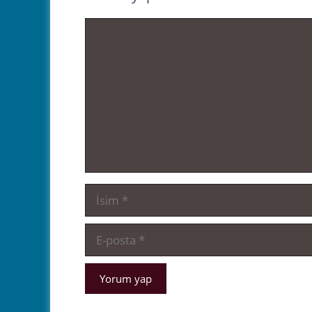
Yorum
İsim
E-
posta