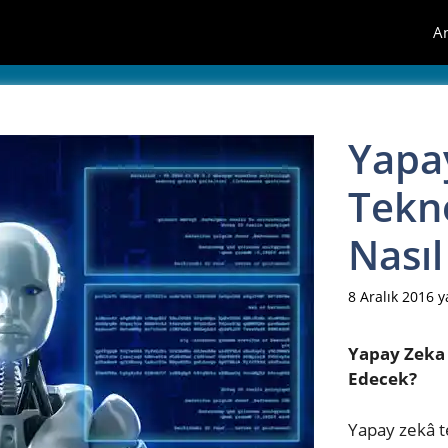
A
Yapa
Tekno
Nasıl
8 Aralık 2016
y
Yapay Zeka T
Edecek?
Yapay zekâ te