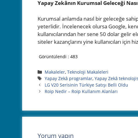
Yapay Zekânın Kurumsal Geleceği Nasıl
Kurumsal anlamda nasıl bir geleceğe sahip
yeterlidir. İncelenecek olursa Google, ken
kullanıcılarından her sene 50 dolar gelir
siteler kazançlarını yine kullanıcıları için 
Görüntülendi :
483
Kategoriler
Makaleler
,
Teknoloji Makaleleri
Etiketler
Yapay Zekâ programlar
,
Yapay Zekâ teknolojis
LG V20 Serisinin Türkiye Satışı Belli Oldu
Roip Nedir – Roip Kullanım Alanları
Yorum yapın