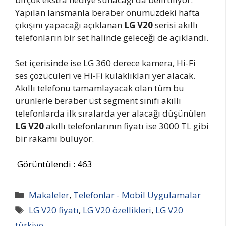
Yapılan lansmanla beraber önümüzdeki hafta
çıkışını yapacağı açıklanan
LG V20
serisi akıllı
telefonların bir set halinde geleceği de açıklandı.
Set içerisinde ise LG 360 derece kamera, Hi-Fi
ses çözücüleri ve Hi-Fi kulaklıkları yer alacak.
Akıllı telefonu tamamlayacak olan tüm bu
ürünlerle beraber üst segment sınıfı akıllı
telefonlarda ilk sıralarda yer alacağı düşünülen
LG V20
akıllı telefonlarının fiyatı ise 3000 TL gibi
bir rakamı buluyor.
Görüntülendi :
463
Kategoriler
Makaleler
,
Telefonlar - Mobil Uygulamalar
Etiketler
LG V20 fiyatı
,
LG V20 özellikleri
,
LG V20
türkiye