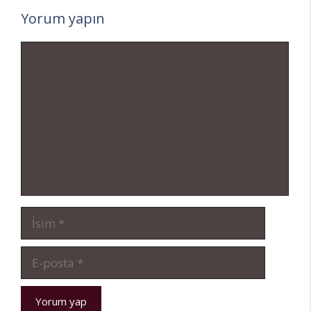
Yorum yapın
Yorum
İsim
E-
posta