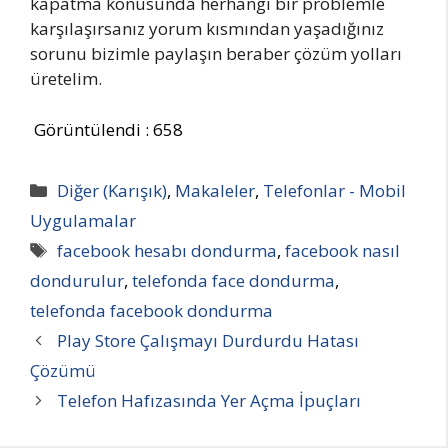
kapatma konusunda herhangi bir problemle
karşılaşırsanız yorum kısmından yaşadığınız
sorunu bizimle paylaşın beraber çözüm yolları
üretelim.
Görüntülendi :
658
Kategoriler
Diğer (Karışık)
,
Makaleler
,
Telefonlar - Mobil
Uygulamalar
Etiketler
facebook hesabı dondurma
,
facebook nasıl
dondurulur
,
telefonda face dondurma
,
telefonda facebook dondurma
Play Store Çalışmayı Durdurdu Hatası
Çözümü
Telefon Hafızasında Yer Açma İpuçları