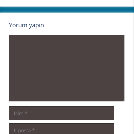
Yorum yapın
Yorum
İsim
E-