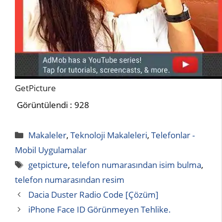
GetPicture
Görüntülendi :
928
Kategoriler
Makaleler
,
Teknoloji Makaleleri
,
Telefonlar -
Mobil Uygulamalar
Etiketler
getpicture
,
telefon numarasından isim bulma
,
telefon numarasından resim
Dacia Duster Radio Code [Çözüm]
iPhone Face ID Görünmeyen Tehlike.