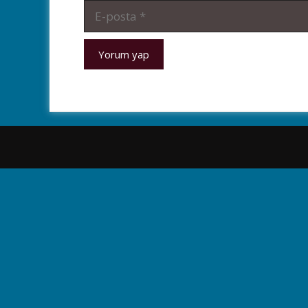
E-
posta