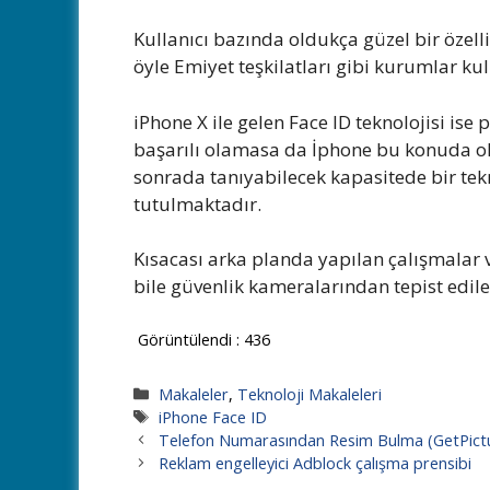
Kullanıcı bazında oldukça güzel bir özelli
öyle Emiyet teşkilatları gibi kurumlar ku
iPhone X ile gelen Face ID teknolojisi ise
başarılı olamasa da İphone bu konuda old
sonrada tanıyabilecek kapasitede bir tekno
tutulmaktadır.
Kısacası arka planda yapılan çalışmalar v
bile güvenlik kameralarından tepist edil
Görüntülendi :
436
Kategoriler
Makaleler
,
Teknoloji Makaleleri
Etiketler
iPhone Face ID
Telefon Numarasından Resim Bulma (GetPict
Reklam engelleyici Adblock çalışma prensibi