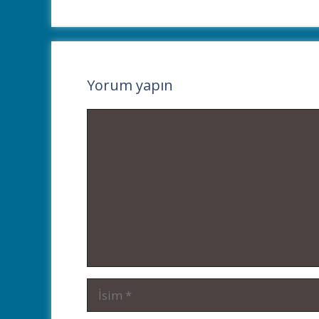
Yorum yapın
Yorum
İsim