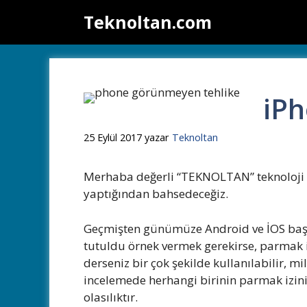
İçeriğe
Teknoltan.com
atla
iPh
25 Eylül 2017
yazar
Teknoltan
Merhaba değerli “TEKNOLTAN” teknoloji ta
yaptığından bahsedeceğiz.
Geçmişten günümüze Android ve İOS başta o
tutuldu örnek vermek gerekirse, parmak iz
derseniz bir çok şekilde kullanılabilir,
incelemede herhangi birinin parmak izini 
olasılıktır.