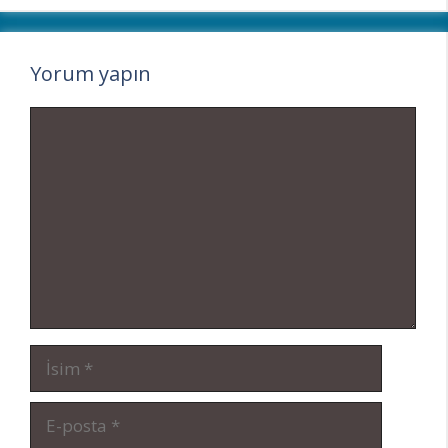
Yorum yapın
Yorum
İsim
E-
posta