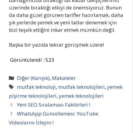
damağımızda bıraktığı tat kadar takipçilerimiz
üzerinde bıraktığı etkiyi de önemsiyoruz. Bunun
da daha güzel görünen tarifler hazırlamak, daha
şık yerlerde yemek ve yeni tatlar denemek için
bizi teşvik ettiğini inkar etmek mümkün değil.
Başka bir yazıda tekrar görüşmek üzere!
Görüntülendi :
523
Kategoriler
Diğer (Karışık)
,
Makaleler
Etiketler
mutfak teknoloji
,
mutfak teknolojileri
,
yemek
pişirme teknolojileri
,
yemek teknolojileri
Yeni SEO Sıralaması Faktörleri !
WhatsApp Güncellemesi: YouTube
Videolarını İzleyin !