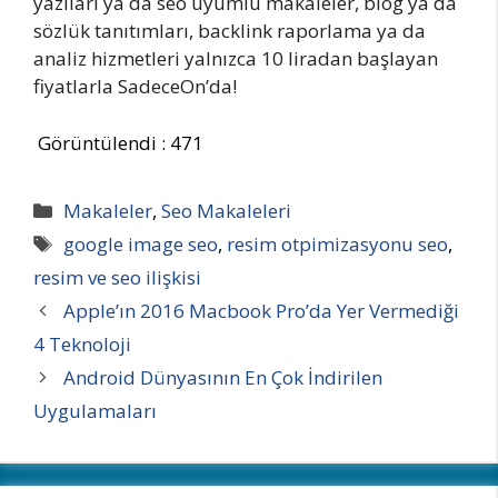
yazıları ya da seo uyumlu makaleler, blog ya da
sözlük tanıtımları, backlink raporlama ya da
analiz hizmetleri yalnızca 10 liradan başlayan
fiyatlarla SadeceOn’da!
Görüntülendi :
471
Kategoriler
Makaleler
,
Seo Makaleleri
Etiketler
google image seo
,
resim otpimizasyonu seo
,
resim ve seo ilişkisi
Apple’ın 2016 Macbook Pro’da Yer Vermediği
4 Teknoloji
Android Dünyasının En Çok İndirilen
Uygulamaları