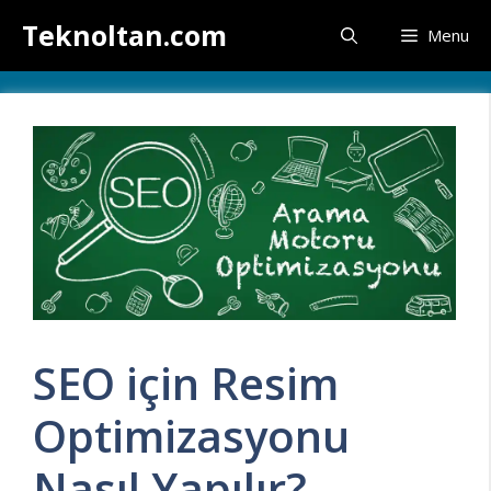
İçeriğe
Teknoltan.com
Menu
atla
SEO için Resim
Optimizasyonu
Nasıl Yapılır?