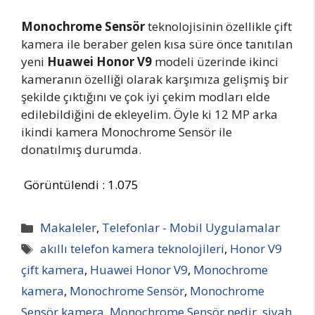
Monochrome Sensör
teknolojisinin özellikle çift
kamera ile beraber gelen kısa süre önce tanıtılan
yeni
Huawei Honor V9
modeli üzerinde ikinci
kameranın özelliği olarak karşımıza gelişmiş bir
şekilde çıktığını ve çok iyi çekim modları elde
edilebildiğini de ekleyelim. Öyle ki 12 MP arka
ikindi kamera Monochrome Sensör ile
donatılmış durumda.
Görüntülendi :
1.075
Kategoriler
Makaleler
,
Telefonlar - Mobil Uygulamalar
Etiketler
akıllı telefon kamera teknolojileri
,
Honor V9
çift kamera
,
Huawei Honor V9
,
Monochrome
kamera
,
Monochrome Sensör
,
Monochrome
Sensör kamera
,
Monochrome Sensör nedir
,
siyah