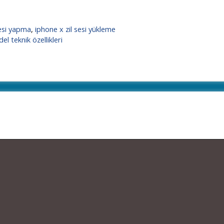
sesi yapma
,
iphone x zil sesi yükleme
l teknik özellikleri