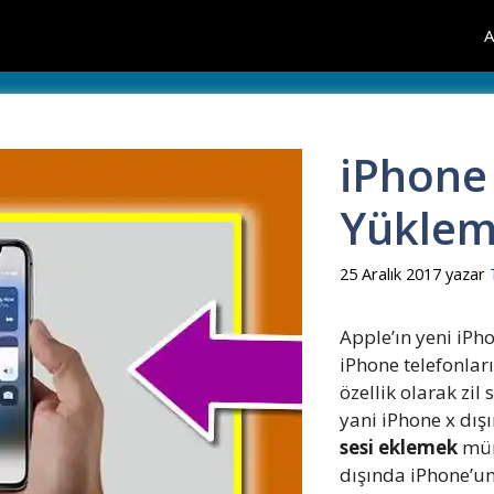
A
iPhone 
Yükle
25 Aralık 2017
yazar
Apple’ın yeni iPho
iPhone telefonlar
özellik olarak zil 
yani iPhone x dış
sesi eklemek
müm
dışında iPhone’un