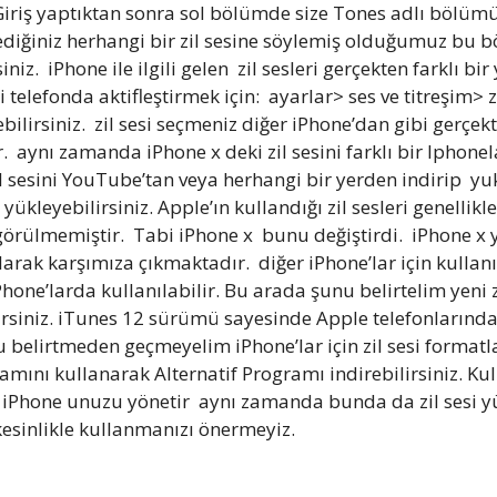
Giriş yaptıktan sonra sol bölümde size Tones adlı bölüm
ediğiniz herhangi bir zil sesine söylemiş olduğumuz bu 
iniz. iPhone ile ilgili gelen zil sesleri gerçekten farklı 
telefonda aktifleştirmek için: ayarlar> ses ve titreşim> z
ilirsiniz. zil sesi seçmeniz diğer iPhone’dan gibi gerçekte
r. aynı zamanda iPhone x deki zil sesini farklı bir Iphon
il sesini YouTube’tan veya herhangi bir yerden indirip yu
ükleyebilirsiniz. Apple’ın kullandığı zil sesleri genellikle
ğı görülmemiştir. Tabi iPhone x bunu değiştirdi. iPhone x y
 olarak karşımıza çıkmaktadır. diğer iPhone’lar için kull
Phone’larda kullanılabilir. Bu arada şunu belirtelim yeni z
siniz. iTunes 12 sürümü sayesinde Apple telefonlarında z
belirtmeden geçmeyelim iPhone’lar için zil sesi formatl
mını kullanarak Alternatif Programı indirebilirsiniz. Kull
Phone unuzu yönetir aynı zamanda bunda da zil sesi yük
esinlikle kullanmanızı önermeyiz.