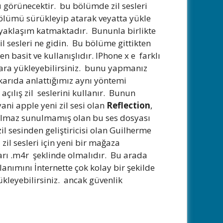
ü görünecektir. bu bölümde zil sesleri
bölümü sürükleyip atarak veyatta yükle
bir yaklaşım katmaktadır. Bununla birlikte
il sesleri ne gidin. Bu bölüme gittikten
n basit ve kullanışlıdır. IPhone x e farklı
elara yükleyebilirsiniz. bunu yapmanız
karıda anlattığımız aynı yöntemi
 açılış zil seslerini kullanır. Bunun
ani apple yeni zil sesi olan
Reflection
,
anılmaz sunulmamış olan bu ses dosyası
il sesinden geliştiricisi olan Guilherme
il sesleri için yeni bir mağaza
arı .m4r şeklinde olmalıdır. Bu arada
anımını İnternette çok kolay bir şekilde
leyebilirsiniz. ancak güvenlik