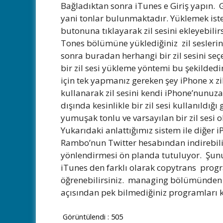
Bağladıktan sonra iTunes e Giriş yapın. 
yani tonlar bulunmaktadır. Yüklemek ist
butonuna tıklayarak zil sesini ekleyebilirs
Tones bölümüne yüklediğiniz zil seslerini 
sonra buradan herhangi bir zil sesini seçeb
bir zil sesi yükleme yöntemi bu şekildedi
için tek yapmanız gereken şey iPhone x z
kullanarak zil sesini kendi iPhone’nunuza y
dışında kesinlikle bir zil sesi kullanıldı
yumuşak tonlu ve varsayılan bir zil sesi
Yukarıdaki anlattığımız sistem ile diğer i
Rambo’nun Twitter hesabından indirebilir
yönlendirmesi ön planda tutuluyor. Şunu 
iTunes den farklı olarak copytrans progra
öğrenebilirsiniz. managing bölümünden i
açısından pek bilmediğiniz programları k
Görüntülendi :
505