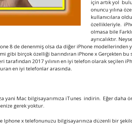
için artık yol bu
onuncu yılına özel
kullanıcılara old
özellikleriyle. iP
olmasa bile Farklı
ayrıcalıktır. Neyse
 8 de denenmiş olsa da diğer iPhone modellerinden yani
mi gibi birçok özelliği barındıran iPhone x Gerçekten bu
i tarafından 2017 yılının en iyi telefon olarak seçilen iPh
uran en iyi telefonlar arasında.
za yani Mac bilgisayarımıza iTunes indirin. Eğer daha ö
enize gerek yoktur.
le Iphone x telefonunuzu bilgisayarınıza düzenli bir şekil