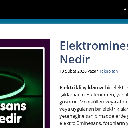
A
Elektromines
Nedir
13 Şubat 2020
yazar
Teknoltan
Elektrikli ışıldama
, bir elekt
ışıldamadır. Bu fenomen, yarı i
gösterir. Molekülleri veya atoml
veya uygulanan bir elektrik al
yeteneğine sahip maddelerde g
elektrolüminesans, fotonların ya