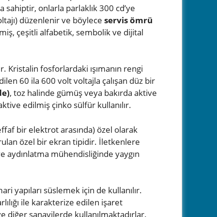
sahiptir, onlarla parlaklık 300 cd’ye
oltajı) düzenlenir ve böylece
servis ömrü
iş, çeşitli alfabetik, sembolik ve dijital
 Kristalin fosforlardaki ışımanın rengi
ilen 60 ila 600 volt voltajla çalışan düz bir
de)
, toz halinde gümüş veya bakırda aktive
aktive edilmiş çinko sülfür kullanılır.
ffaf bir elektrot arasında) özel olarak
an özel bir ekran tipidir. İletkenlere
 ve aydınlatma mühendisliğinde yaygın
ari yapıları süslemek için de kullanılır.
ılığı ile karakterize edilen işaret
 ve diğer sanayilerde kullanılmaktadırlar.