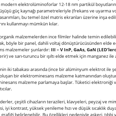
i modern elektrolüminoforlar 12-18 nm partikül boyutlarına 
ık düşüşü güç kaynağı parametreleriyle (frekans ve uyarma v
tasarımları, bu temel özel matris ekranları üzerine inşa edilm
arını kullanmayı mümkün kılar.
rganik malzemelerden ince filmler halinde temin edilebilir.
arak, böyle bir panel, dahili voltaj dönüştürücüsünden elde ed
ans malzemeler şunlardır:
III – V InP, GaAs, GaN (LED’ler
verir) ve sarı-turuncu bir ışıltı elde etmek için manganez ile 
enin iki tabakası arasında (ince bir alüminyum elektrot ile şe
n oluşan bir elektrominesans malzeme katmanından oluşturul
trominesans malzeme parlamaya başlar. Tüketici elektroniği
ıcılar.
ler, çeşitli cihazların terazileri, klavyeleri, peyzaj ve mim
i, iyi kontrast, yüksek yenileme hızı ve düşük sıcaklık duyarl
grafiği belirlenebilir. Bu özellikleri nedeniyle askeri, tıbbi