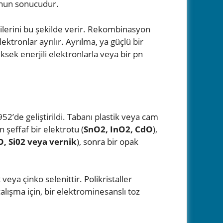
nun sonucudur.
rjilerini bu şekilde verir. Rekombinasyon
ktronlar ayrılır. Ayrılma, ya güçlü bir
sek enerjili elektronlarla veya bir pn
52’de geliştirildi. Tabanı plastik veya cam
n şeffaf bir elektrotu (
SnO2, InO2, CdO
),
O, Si02 veya vernik
), sonra bir opak
veya çinko selenittir. Polikristaller
çalışma için, bir elektrominesanslı toz