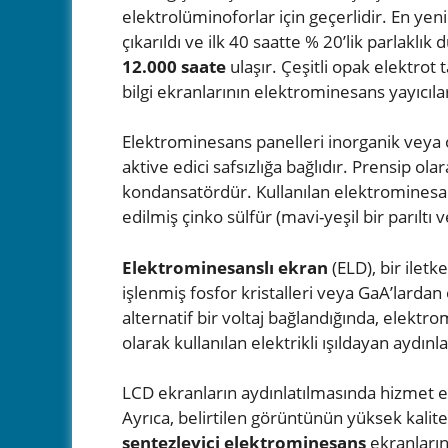
elektrolüminoforlar için geçerlidir. En yen
çıkarıldı ve ilk 40 saatte % 20’lik parlakl
12.000 saate
ulaşır. Çeşitli opak elektrot 
bilgi ekranlarının elektrominesans yayıcıl
Elektrominesans panelleri inorganik veya o
aktive edici safsızlığa bağlıdır. Prensip ol
kondansatördür. Kullanılan elektromines
edilmiş çinko sülfür (mavi-yeşil bir parıltı 
Elektrominesanslı ekran
(ELD), bir iletk
işlenmiş fosfor kristalleri veya GaA’larda
alternatif bir voltaj bağlandığında, elek
olarak kullanılan elektrikli ışıldayan aydınlat
LCD ekranların aydınlatılmasında hizmet eder
Ayrıca, belirtilen görüntünün yüksek kalites
sentezleyici
elektrominesans
ekranların 