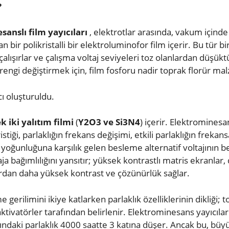
?
anslı film yayıcıları
, elektrotlar arasında, vakum içinde
lan bir polikristalli bir elektroluminofor film içerir. Bu tür 
çalışırlar ve çalışma voltaj seviyeleri toz olanlardan düşüktür
a rengi değiştirmek için, film fosforu nadir toprak florür mal
cı oluşturuldu.
k iki yalıtım filmi
(
Y2O3 ve Si3N4
) içerir. Elektrominesa
ristiği, parlaklığın frekans değişimi, etkili parlaklığın freka
kım yoğunluğuna karşılık gelen besleme alternatif voltajının 
oltaja bağımlılığını yansıtır; yüksek kontrastlı matris ekranlar
lardan daha yüksek kontrast ve çözünürlük sağlar.
 gerilimini ikiye katlarken parlaklık özelliklerinin dikliği; 
ktivatörler tarafından belirlenir. Elektrominesans yayıcıl
rasındaki parlaklık 4000 saatte 3 katına düşer. Ancak bu, büyü