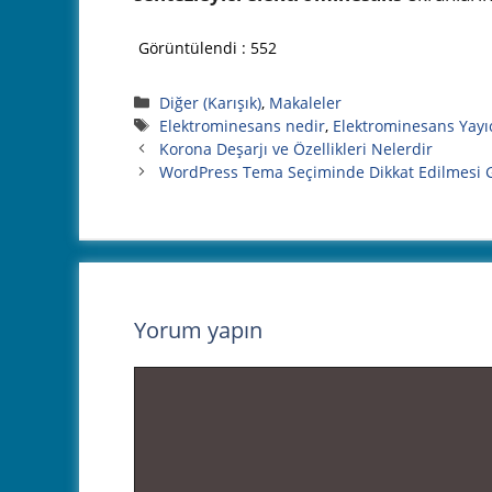
Görüntülendi :
552
Kategoriler
Diğer (Karışık)
,
Makaleler
Etiketler
Elektrominesans nedir
,
Elektrominesans Yayıc
Korona Deşarjı ve Özellikleri Nelerdir
WordPress Tema Seçiminde Dikkat Edilmesi 
Yorum yapın
Yorum