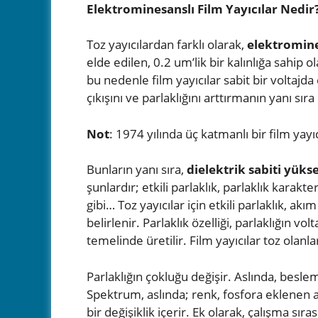
Elektrominesanslı Film Yayıcılar Nedir
Toz yayıcılardan farklı olarak,
elektromines
elde edilen, 0.2 um’lik bir kalınlığa sahip o
bu nedenle film yayıcılar sabit bir voltajda 
çıkışını ve parlaklığını arttırmanın yanı sır
Not
: 1974 yılında üç katmanlı bir film yayı
Bunların yanı sıra,
dielektrik sabiti yükse
şunlardır; etkili parlaklık, parlaklık karakte
gibi… Toz yayıcılar için etkili parlaklık, a
belirlenir. Parlaklık özelliği, parlaklığın v
temelinde üretilir. Film yayıcılar toz olan
Parlaklığın çokluğu değişir. Aslında, besleme
Spektrum, aslında; renk, fosfora eklenen a
bir değişiklik içerir. Ek olarak, çalışma sı