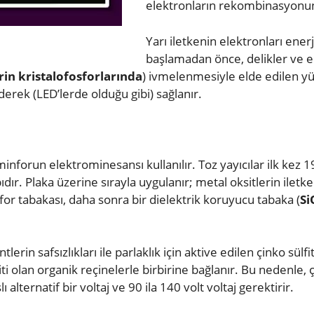
elektronların rekombinasyonu
Yarı iletkenin elektronları ene
başlamadan önce, delikler ve ele
in kristalofosforlarında
) ivmelenmesiyle elde edilen yük
erek (LED’lerde olduğu gibi) sağlanır.
inforun elektrominesansı kullanılır. Toz yayıcılar ilk kez 19
ıdır. Plaka üzerine sırayla uygulanır; metal oksitlerin iletke
or tabakası, daha sonra bir dielektrik koruyucu tabaka (
Si
in safsızlıkları ile parlaklık için aktive edilen çinko sülfit 
biti olan organik reçinelerle birbirine bağlanır. Bu nedenle, 
 alternatif bir voltaj ve 90 ila 140 volt voltaj gerektirir.