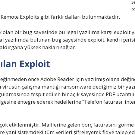
s
e
, Remote Exploits gibi farklı dalları bulunmaktadır.
ek olan bir bug sayesinde bu legal yazılıma karşı exploit y
egal yazılımda bulunan bug sayesinde exploit, kendi içeris
saldırgana yüksek hakları sağlar.
ılan Exploit
 değinmeden önce Adobe Reader için yazılmış olana deği
 virüsün çalışma mantığı ransomware dediğimiz bir yazıl
amasında tespit edilen bir açık sayesinde PDF uzantılı 
lgesine entegre ederek hedeflerine “Telefon faturası, inter
n çok etkilenmiştir. Maillerine gelen borç faturasını görme
e yani sistemdeki tüm verileri şifreleyerek fidye talep e