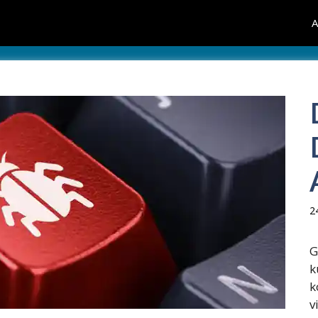
A
2
G
k
k
v