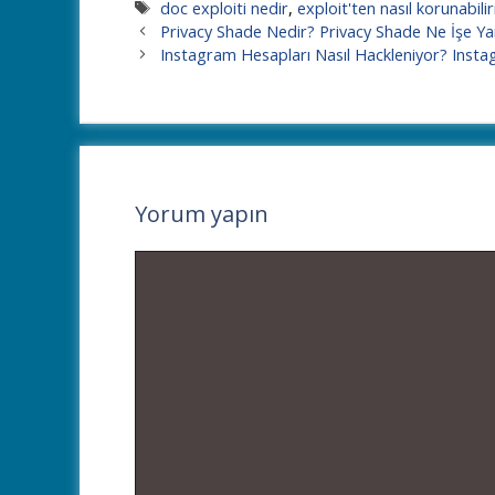
Etiketler
doc exploiti nedir
,
exploit'ten nasıl korunabilir
Privacy Shade Nedir? Privacy Shade Ne İşe Ya
Instagram Hesapları Nasıl Hackleniyor? Inst
Yorum yapın
Yorum