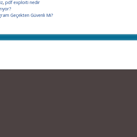
iz
,
pdf exploiti nedir
rıyor?
agram Geçekten Güvenli Mi?