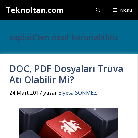
İçeriğe
Teknoltan.com
Menu
atla
exploit’ten nasıl korunabiliriz
DOC, PDF Dosyaları Truva
Atı Olabilir Mi?
24 Mart 2017
yazar
Elyesa SÖNMEZ