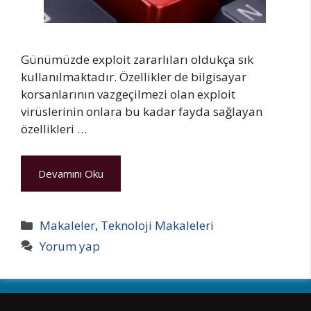
Günümüzde exploit zararlıları oldukça sık
kullanılmaktadır. Özellikler de bilgisayar
korsanlarının vazgeçilmezi olan exploit
virüslerinin onlara bu kadar fayda sağlayan
özellikleri …
Devamını Oku
Kategoriler
Makaleler
,
Teknoloji Makaleleri
Yorum yap