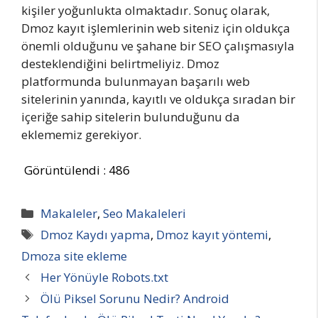
kişiler yoğunlukta olmaktadır. Sonuç olarak,
Dmoz kayıt işlemlerinin web siteniz için oldukça
önemli olduğunu ve şahane bir SEO çalışmasıyla
desteklendiğini belirtmeliyiz. Dmoz
platformunda bulunmayan başarılı web
sitelerinin yanında, kayıtlı ve oldukça sıradan bir
içeriğe sahip sitelerin bulunduğunu da
eklememiz gerekiyor.
Görüntülendi :
486
Kategoriler
Makaleler
,
Seo Makaleleri
Etiketler
Dmoz Kaydı yapma
,
Dmoz kayıt yöntemi
,
Dmoza site ekleme
Her Yönüyle Robots.txt
Ölü Piksel Sorunu Nedir? Android