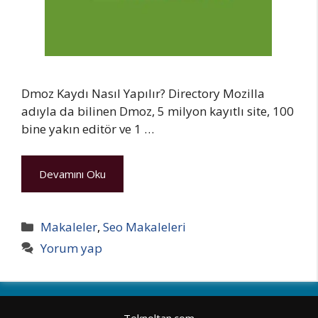
Dmoz Kaydı Nasıl Yapılır? Directory Mozilla
adıyla da bilinen Dmoz, 5 milyon kayıtlı site, 100
bine yakın editör ve 1 …
Devamını Oku
Kategoriler
Makaleler
,
Seo Makaleleri
Yorum yap