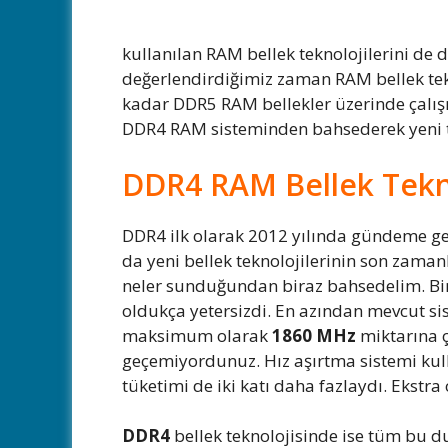
kullanılan RAM bellek teknolojilerini de d
değerlendirdiğimiz zaman RAM bellek tekno
kadar DDR5 RAM bellekler üzerinde çalış
DDR4 RAM sisteminden bahsederek yeni te
DDR4 RAM Bellek Teknol
DDR4 ilk olarak 2012 yılında gündeme gele
da yeni bellek teknolojilerinin son zam
neler sunduğundan biraz bahsedelim. Bir
oldukça yetersizdi. En azından mevcut sis
maksimum olarak
1860 MHz
miktarına ç
geçemiyordunuz. Hız aşırtma sistemi ku
tüketimi de iki katı daha fazlaydı. Ekstra
DDR4
bellek teknolojisinde ise tüm bu d