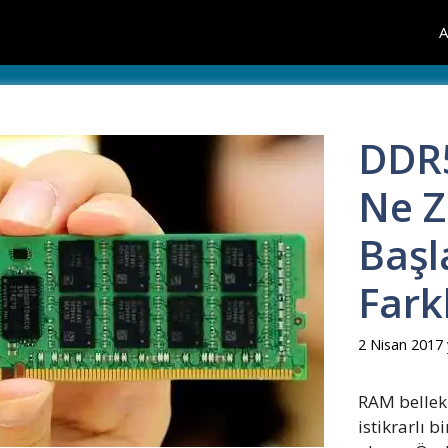
A
DDR5
Ne Z
Başl
Fark
2 Nisan 2017
RAM bellek 
istikrarlı 