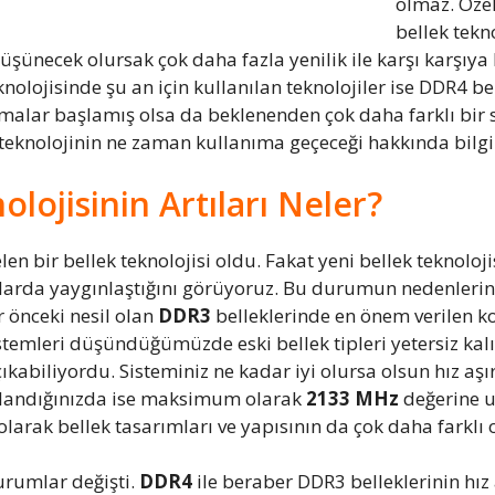
olmaz. Özel
bellek tekno
üşünecek olursak çok daha fazla yenilik ile karşı karşıya
lojisinde şu an için kullanılan teknolojiler ise DDR4 bel
malar başlamış olsa da beklenenden çok daha farklı bir
knolojinin ne zaman kullanıma geçeceği hakkında bilgi 
ojisinin Artıları Neler?
n bir bellek teknolojisi oldu. Fakat yeni bellek teknoloj
anlarda yaygınlaştığını görüyoruz. Bu durumun nedenleri
 önceki nesil olan
DDR3
belleklerinde en önem verilen ko
temleri düşündüğümüzde eski bellek tipleri yetersiz kalı
ıkabiliyordu. Sisteminiz ne kadar iyi olursa olsun hız a
llandığınızda ise maksimum olarak
2133 MHz
değerine u
 olarak bellek tasarımları ve yapısının da çok daha farklı
urumlar değişti.
DDR4
ile beraber DDR3 belleklerinin hız 