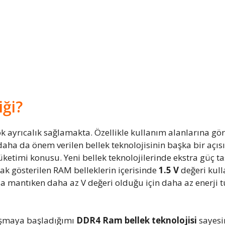
ği?
 ayrıcalık sağlamakta. Özellikle kullanım alanlarına gör
aha da önem verilen bellek teknolojisinin başka bir açı
tüketimi konusu. Yeni bellek teknolojilerinde ekstra güç ta
rak gösterilen RAM belleklerin içerisinde
1.5 V
değeri kull
zda mantıken daha az V değeri olduğu için daha az enerj
laşmaya başladığımı
DDR4 Ram bellek teknolojisi
sayesi