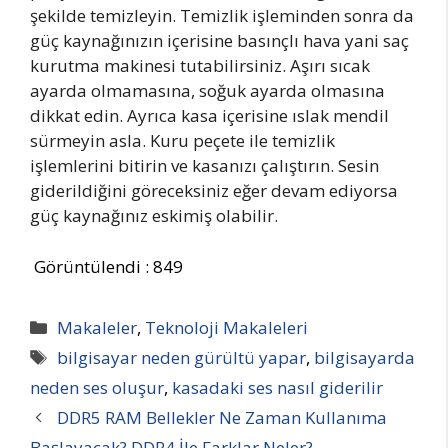
şekilde temizleyin. Temizlik işleminden sonra da
güç kaynağınızın içerisine basınçlı hava yani saç
kurutma makinesi tutabilirsiniz. Aşırı sıcak
ayarda olmamasına, soğuk ayarda olmasına
dikkat edin. Ayrıca kasa içerisine ıslak mendil
sürmeyin asla. Kuru peçete ile temizlik
işlemlerini bitirin ve kasanızı çalıştırın. Sesin
giderildiğini göreceksiniz eğer devam ediyorsa
güç kaynağınız eskimiş olabilir.
Görüntülendi :
849
Kategoriler
Makaleler
,
Teknoloji Makaleleri
Etiketler
bilgisayar neden gürültü yapar
,
bilgisayarda
neden ses oluşur
,
kasadaki ses nasıl giderilir
DDR5 RAM Bellekler Ne Zaman Kullanıma
Başlayacak? DDR4 İle Farklar Neler?