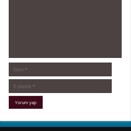
İsim
E-
posta