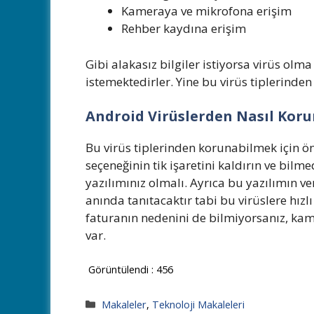
Kameraya ve mikrofona erişim
Rehber kaydına erişim
Gibi alakasız bilgiler istiyorsa virüs olm
istemektedirler. Yine bu virüs tiplerind
Android Virüslerden Nasıl Kor
Bu virüs tiplerinden korunabilmek için 
seçeneğinin tik işaretini kaldırın ve bil
yazılımınız olmalı. Ayrıca bu yazılımın v
anında tanıtacaktır tabi bu virüslere hızl
faturanın nedenini de bilmiyorsanız, kame
var.
Görüntülendi :
456
Kategoriler
Makaleler
,
Teknoloji Makaleleri