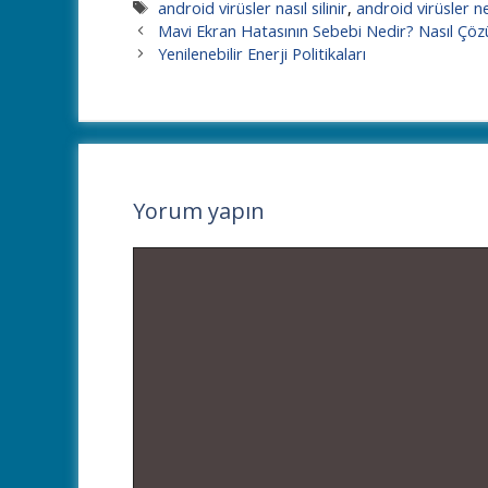
Etiketler
android virüsler nasıl silinir
,
android virüsler ne
Mavi Ekran Hatasının Sebebi Nedir? Nasıl Çöz
Yenilenebilir Enerji Politikaları
Yorum yapın
Yorum