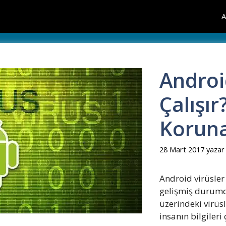
A
Android
Çalışır
Koruna
28 Mart 2017
yaza
Android virüsle
gelişmiş durumda
üzerindeki virüsl
insanın bilgileri