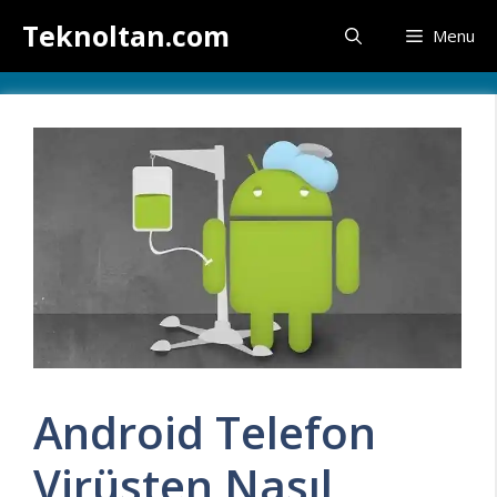
İçeriğe
Teknoltan.com
Menu
atla
Android Telefon
Virüsten Nasıl