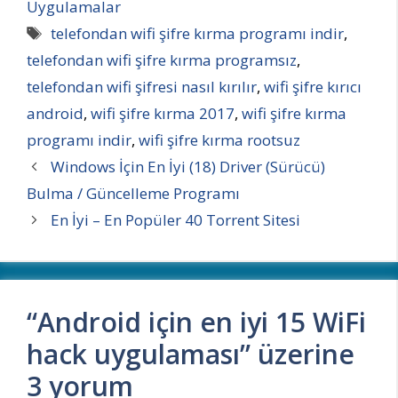
Uygulamalar
Etiketler
telefondan wifi şifre kırma programı indir
,
telefondan wifi şifre kırma programsız
,
telefondan wifi şifresi nasıl kırılır
,
wifi şifre kırıcı
android
,
wifi şifre kırma 2017
,
wifi şifre kırma
programı indir
,
wifi şifre kırma rootsuz
Windows İçin En İyi (18) Driver (Sürücü)
Bulma / Güncelleme Programı
En İyi – En Popüler 40 Torrent Sitesi
“Android için en iyi 15 WiFi
hack uygulaması” üzerine
3 yorum