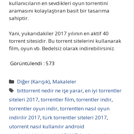
kullanıcıların en sevdikleri oyun torrentini
aramasını kolaylaştıran basit bir tasarıma
sahiptir.
Yani, yukarıdakiler 2017 yılının en aktif 40
torrent sitesidir. Bu torrent sitelerini kullanarak
film, oyun vb. Bedelsiz olarak indirebilirsiniz.
Görüntülendi :
573
Kategoriler
Diğer (Karışık)
,
Makaleler
Etiketler
bittorrent nedir ne işe yarar
,
en iyi torrentler
siteleri 2017
,
torrentler film
,
torrentler indir
,
torrentler oyun indir
,
torrentten nasıl oyun
indirilir 2017
,
türk torrentler siteleri 2017
,
utorrent nasıl kullanılır android