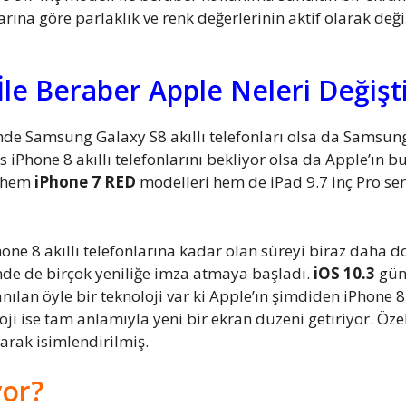
rına göre parlaklık ve renk değerlerinin aktif olarak değ
İle Beraber Apple Neleri Değişti
e Samsung Galaxy S8 akıllı telefonları olsa da Samsung
 iPhone 8 akıllı telefonlarını bekliyor olsa da Apple’ın b
e hem
iPhone 7 RED
modelleri hem de iPad 9.7 inç Pro ser
Phone 8 akıllı telefonlarına kadar olan süreyi biraz dah
inde de birçok yeniliğe imza atmaya başladı.
iOS 10.3
günc
ılan öyle bir teknoloji var ki Apple’ın şimdiden iPhone 8 a
 ise tam anlamıyla yeni bir ekran düzeni getiriyor. Özelli
arak isimlendirilmiş.
yor?