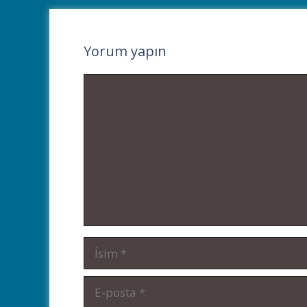
Yorum yapın
Yorum
İsim
E-
posta