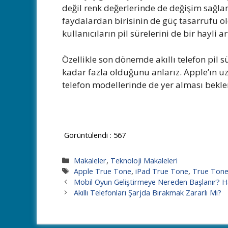
değil renk değerlerinde de değişim sağlan
faydalardan birisinin de güç tasarrufu ol
kullanıcıların pil sürelerini de bir hayli a
Özellikle son dönemde akıllı telefon pil 
kadar fazla olduğunu anlarız. Apple’ın uz
telefon modellerinde de yer alması beklen
Görüntülendi :
567
Kategoriler
Makaleler
,
Teknoloji Makaleleri
Etiketler
Apple True Tone
,
iPad True Tone
,
True Ton
Mobil Oyun Geliştirmeye Nereden Başlanır? H
Akıllı Telefonları Şarjda Bırakmak Zararlı Mı?