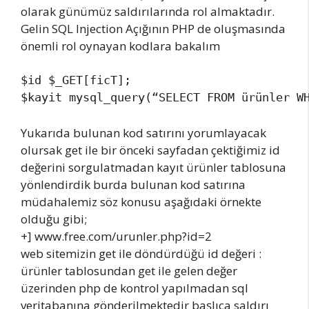
olarak günümüz saldırılarında rol almaktadır.
Gelin SQL Injection Açığının PHP de oluşmasında
önemli rol oynayan kodlara bakalım
$id $_GET[ficT];

$kayit mysql_query(“SELECT FROM ürünler W
Yukarıda bulunan kod satırını yorumlayacak
olursak get ile bir önceki sayfadan çektiğimiz id
değerini sorgulatmadan kayıt ürünler tablosuna
yönlendirdik burda bulunan kod satırına
müdahalemiz söz konusu aşağıdaki örnekte
olduğu gibi;
+] www.free.com/urunler.php?id=2
web sitemizin get ile döndürdüğü id değeri :
ürünler tablosundan get ile gelen değer
üzerinden php de kontrol yapılmadan sql
veritabanına gönderilmektedir başlıca saldırı