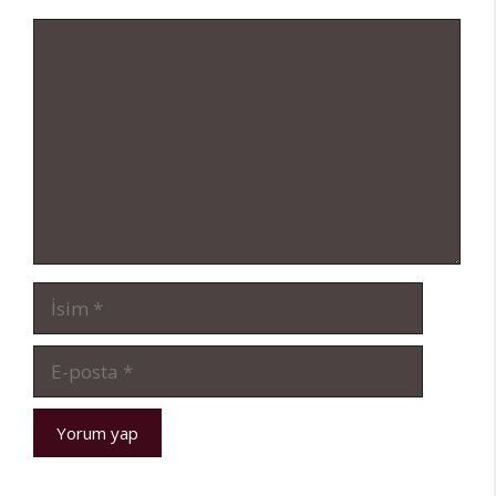
Yorum
İsim
E-
posta