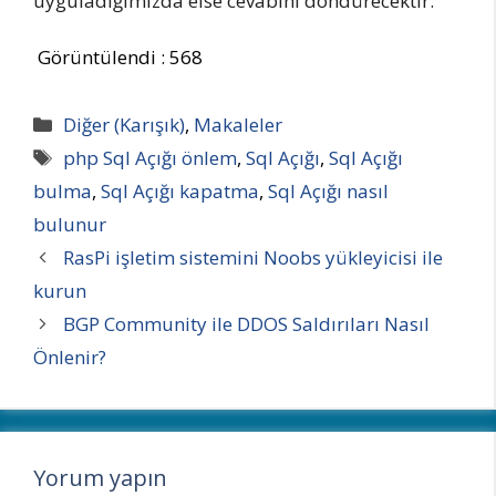
uyguladığımızda else cevabını döndürecektir.
Görüntülendi :
568
Kategoriler
Diğer (Karışık)
,
Makaleler
Etiketler
php Sql Açığı önlem
,
Sql Açığı
,
Sql Açığı
bulma
,
Sql Açığı kapatma
,
Sql Açığı nasıl
bulunur
RasPi işletim sistemini Noobs yükleyicisi ile
kurun
BGP Community ile DDOS Saldırıları Nasıl
Önlenir?
Yorum yapın