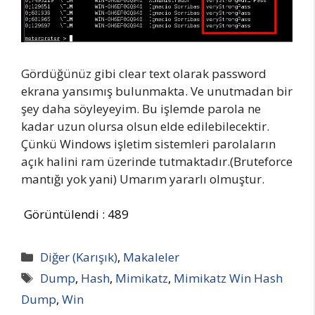
Gördüğünüz gibi clear text olarak password
ekrana yansımış bulunmakta. Ve unutmadan bir
şey daha söyleyeyim. Bu işlemde parola ne
kadar uzun olursa olsun elde edilebilecektir.
Çünkü Windows işletim sistemleri parolaların
açık halini ram üzerinde tutmaktadır.(Bruteforce
mantığı yok yani) Umarım yararlı olmuştur.
Görüntülendi :
489
Kategoriler
Diğer (Karışık)
,
Makaleler
Etiketler
Dump
,
Hash
,
Mimikatz
,
Mimikatz Win Hash
Dump
,
Win