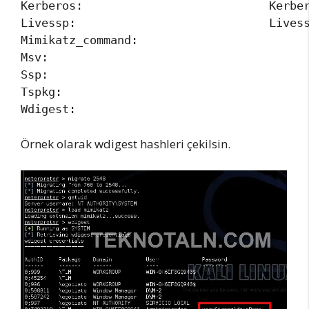
Kerberos:                           Kerber
Livessp:                            Livess
Mimikatz_command: 					Belirtilen kodu çalıştır.

Msv:                   				Msv hashlerini çek.

Ssp:                   				Ssp hashlerini çek.

Tspkg:               				Tspkg hashlerini çek.

Örnek olarak wdigest hashleri çekilsin.