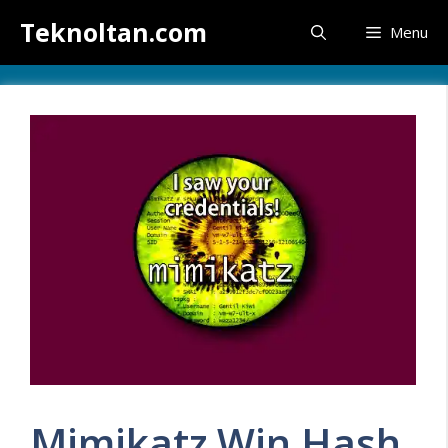
İçeriğe
Teknoltan.com
Menu
atla
Mimikatz Win Hash