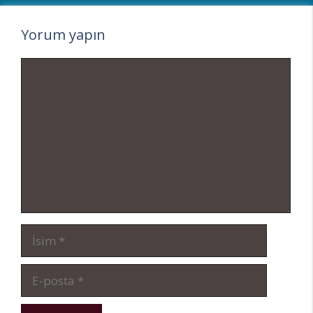
Yorum yapın
Yorum
İsim
E-
posta