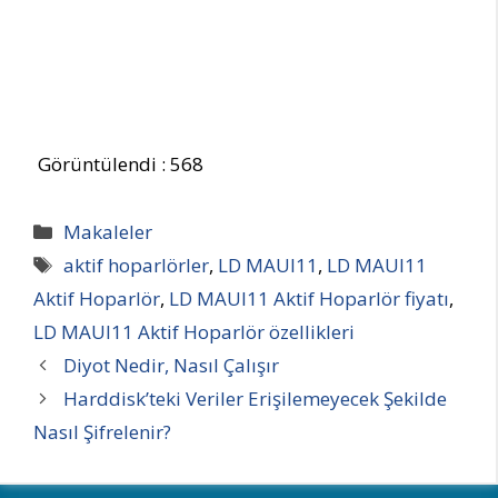
Görüntülendi :
568
Kategoriler
Makaleler
Etiketler
aktif hoparlörler
,
LD MAUI11
,
LD MAUI11
Aktif Hoparlör
,
LD MAUI11 Aktif Hoparlör fiyatı
,
LD MAUI11 Aktif Hoparlör özellikleri
Diyot Nedir, Nasıl Çalışır
Harddisk’teki Veriler Erişilemeyecek Şekilde
Nasıl Şifrelenir?