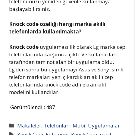
telefonunuzu yeniden güvenle kullanmaya
başlayabilirsiniz.
Knock code özelliği hangi marka akıllı
telefonlarda kullanılmakta?
Knock code
uygulaması ilk olarak Lg marka cep
telefonlarında karşımıza çıktı. Ve kullanıcıları
tarafından tam not alan bir uygulama oldu.
Lg’den sonra bu uygulamayı Asus ve Sony isimli
telefon markaları yeni çıkardıkları akıllı cep
telefonlarında knock code adlı ekran kilit
modelini kullandılar.
Görüntülendi :
487
Kategoriler
Makaleler
,
Telefonlar - Mobil Uygulamalar
Etiketler
Knock Code kullanımı
,
Knock Code nasıl