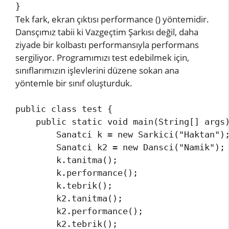
}
Tek fark, ekran çıktısı performance () yöntemidir.
Dansçımız tabii ki Vazgeçtim Şarkısı değil, daha
ziyade bir kolbastı performansıyla performans
sergiliyor. Programımızı test edebilmek için,
sınıflarımızın işlevlerini düzene sokan ana
yöntemle bir sınıf oluşturduk.
public class test {

    public static void main(String[] args)
        Sanatci k = new Sarkici("Haktan");
        Sanatci k2 = new Dansci("Namik"); 
        k.tanitma();

        k.performance(); 

        k.tebrik();            

        k2.tanitma(); 

        k2.performance();

        k2.tebrik();                     
