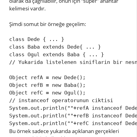
olarak da çağrılabilir, onun için “super” anahtar
kelimesi vardır.
Şimdi somut bir örneğe geçelim:
class Dede { ... } 

class Baba extends Dede{ ... } 

class Ogul extends Baba { ... } 

// Yukarida listelenen siniflarin bir nesn
Object refA = new Dede();

Object refB = new Baba(); 

Object refC = new Ogul(); 

// instanceof operatorunun ciktisi 

System.out.println(""+refA instanceof Dede
System.out.println(""+refB instanceof Dede
Bu örnek sadece yukarıda açıklanan gerçekleri