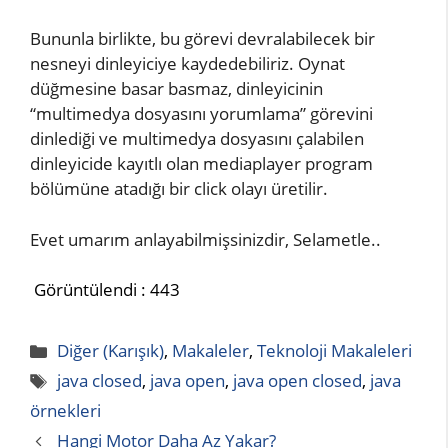
Bununla birlikte, bu görevi devralabilecek bir
nesneyi dinleyiciye kaydedebiliriz. Oynat
düğmesine basar basmaz, dinleyicinin
“multimedya dosyasını yorumlama” görevini
dinlediği ve multimedya dosyasını çalabilen
dinleyicide kayıtlı olan mediaplayer program
bölümüne atadığı bir click olayı üretilir.
Evet umarım anlayabilmişsinizdir, Selametle..
Görüntülendi :
443
Kategoriler
Diğer (Karışık)
,
Makaleler
,
Teknoloji Makaleleri
Etiketler
java closed
,
java open
,
java open closed
,
java
örnekleri
Hangi Motor Daha Az Yakar?