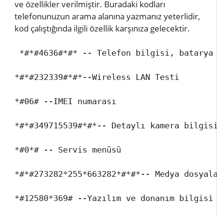
ve özellikler verilmiştir. Buradaki kodları
telefonunuzun arama alanına yazmanız yeterlidir,
kod çalıştığında ilgili özellik karşınıza gelecektir.
 *#*#4636#*#* -- Telefon bilgisi, batarya 
*#*#232339#*#*--Wireless LAN Testi

*#06# --IMEI numarası

*#*#349715539#*#*-- Detaylı kamera bilgisi
*#0*# -- Servis menüsü

*#*#273282*255*663282*#*#*-- Medya dosyala
*#12580*369# --Yazılım ve donanım bilgisi
