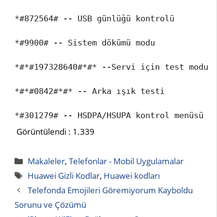
*#872564# -- USB günlüğü kontrolü

*#9900# -- Sistem dökümü modu

*#*#197328640#*#* --Servi için test modu

*#*#0842#*#* -- Arka ışık testi

*#301279# -- HSDPA/HSUPA kontrol menüsü
Görüntülendi :
1.339
Kategoriler
Makaleler
,
Telefonlar - Mobil Uygulamalar
Etiketler
Huawei Gizli Kodlar
,
Huawei kodları
Telefonda Emojileri Göremiyorum Kayboldu
Sorunu ve Çözümü