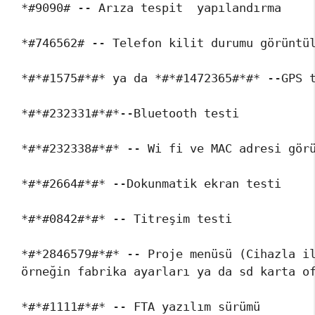
*#9090# -- Arıza tespit  yapılandırma

*#746562# -- Telefon kilit durumu görüntül
*#*#1575#*#* ya da *#*#1472365#*#* --GPS t
*#*#232331#*#*--Bluetooth testi

*#*#232338#*#* -- Wi fi ve MAC adresi görü
*#*#2664#*#* --Dokunmatik ekran testi

*#*#0842#*#* -- Titreşim testi

*#*2846579#*#* -- Proje menüsü (Cihazla il
örneğin fabrika ayarları ya da sd karta of
*#*#1111#*#* -- FTA yazılım sürümü
