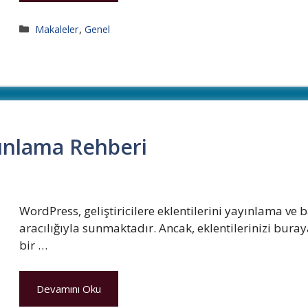
Kategoriler
Makaleler
,
Genel
ınlama Rehberi
WordPress, geliştiricilere eklentilerini yayınlama ve b
aracılığıyla sunmaktadır. Ancak, eklentilerinizi buraya 
bir …
Devamını Oku