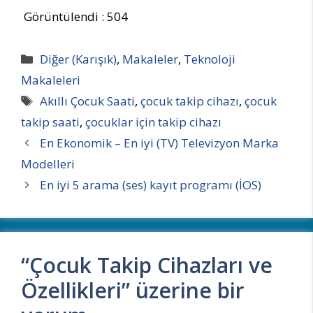
Görüntülendi :
504
Kategoriler
Diğer (Karışık)
,
Makaleler
,
Teknoloji
Makaleleri
Etiketler
Akıllı Çocuk Saati
,
çocuk takip cihazı
,
çocuk
takip saati
,
çocuklar için takip cihazı
En Ekonomik – En iyi (TV) Televizyon Marka
Modelleri
En iyi 5 arama (ses) kayıt programı (İOS)
“Çocuk Takip Cihazları ve
Özellikleri” üzerine bir