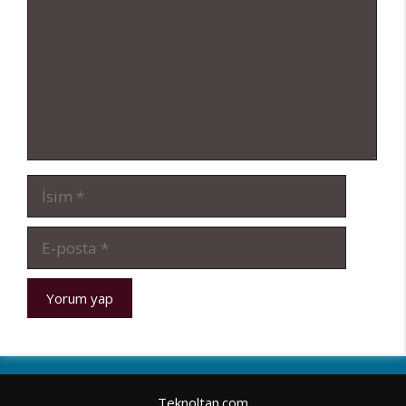
İsim
E-
posta
Teknoltan.com