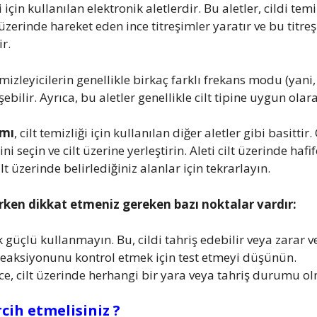
i için kullanılan elektronik aletlerdir. Bu aletler, cildi te
t üzerinde hareket eden ince titreşimler yaratır ve bu titreş
ir.
mizleyicilerin genellikle birkaç farklı frekans modu (yani,
ilir. Ayrıca, bu aletler genellikle cilt tipine uygun olarak 
ımı
, cilt temizliği için kullanılan diğer aletler gibi basitti
i seçin ve cilt üzerine yerleştirin. Aleti cilt üzerinde hafif
lt üzerinde belirlediğiniz alanlar için tekrarlayın.
nırken dikkat etmeniz gereken bazı noktalar vardır:
k güçlü kullanmayın. Bu, cildi tahriş edebilir veya zarar ve
reaksiyonunu kontrol etmek için test etmeyi düşünün.
ce, cilt üzerinde herhangi bir yara veya tahriş durumu 
cih etmelisiniz ?