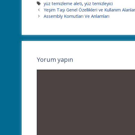
Etiketler
yüz temizleme aleti
,
yüz temizleyici
Yeşim Taşı Genel Özellikleri ve Kullanım Alanlar
Assembly Komutları Ve Anlamları
Yorum yapın
Yorum