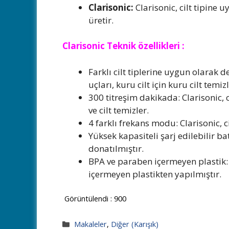
Clarisonic:
Clarisonic, cilt tipine 
üretir.
Clarisonic Teknik özellikleri :
Farklı cilt tiplerine uygun olarak d
uçları, kuru cilt için kuru cilt tem
300 titreşim dakikada: Clarisonic, ci
ve cilt temizler.
4 farklı frekans modu: Clarisonic, c
Yüksek kapasiteli şarj edilebilir ba
donatılmıştır.
BPA ve paraben içermeyen plastik: 
içermeyen plastikten yapılmıştır.
Görüntülendi :
900
Kategoriler
Makaleler
,
Diğer (Karışık)