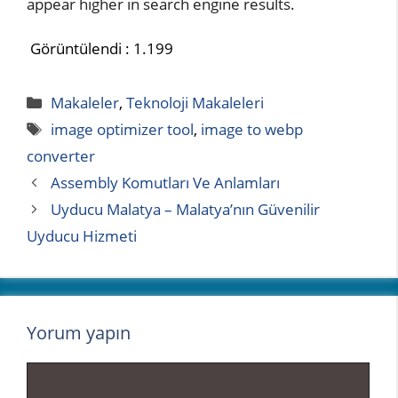
appear higher in search engine results.
Görüntülendi :
1.199
Kategoriler
Makaleler
,
Teknoloji Makaleleri
Etiketler
image optimizer tool
,
image to webp
converter
Assembly Komutları Ve Anlamları
Uyducu Malatya – Malatya’nın Güvenilir
Uyducu Hizmeti
Yorum yapın
Yorum