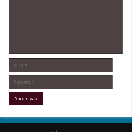
İsim
E-
posta