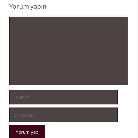
Yorum yapın
Yorum
İsim
E-
posta