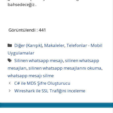
bahsedeceğiz..
Görüntülendi :
441
Kategoriler
Diğer (Karışık)
,
Makaleler
,
Telefonlar - Mobil
Uygulamalar
Etiketler
Silinen whatsapp mesajı
,
silinen whatsapp
mesajları
,
silinen whatsapp mesajlarını okuma
,
whatsapp mesajı silme
C# ile MD5 Şifre Oluşturucu
Wireshark ile SSL Trafiğini inceleme