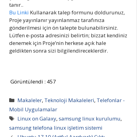
tanır..
Bu Linki
Kullanarak talep formunu doldurunuz,
Proje yayınlanır yayınlanmaz tarafınıza
gönderilmesi için ön talepte bulunabilirsiniz.
Lütfen e-posta adresinizi belirtin; bizzat kendiniz
denemek için Proje’nin herkese açık hale
geldikten sonra sizi bilgilendireceklerdir.
Görüntülendi :
457
Kategoriler
Makaleler
,
Teknoloji Makaleleri
,
Telefonlar -
Mobil Uygulamalar
Etiketler
Linux on Galaxy
,
samsung linux kurulumu
,
samsung telefona linux işletim sistemi
Ubuntu 17.10 (Artful Aardvark) Çıktı