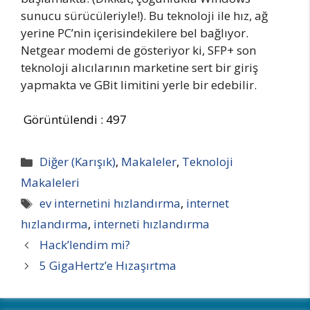
sunucu sürücüleriyle!). Bu teknoloji ile hız, ağ
yerine PC’nin içerisindekilere bel bağlıyor.
Netgear modemi de gösteriyor ki, SFP+ son
teknoloji alıcılarının marketine sert bir giriş
yapmakta ve GBit limitini yerle bir edebilir.
Görüntülendi :
497
Kategoriler
Diğer (Karışık)
,
Makaleler
,
Teknoloji
Makaleleri
Etiketler
ev internetini hızlandırma
,
internet
hızlandırma
,
interneti hızlandırma
Hack’lendim mi?
5 GigaHertz’e Hızaşırtma