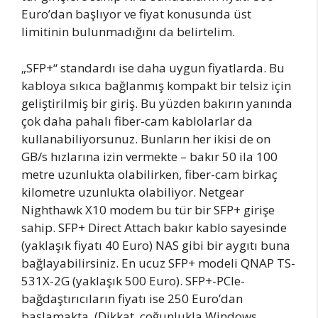
Euro’dan başlıyor ve fiyat konusunda üst
limitinin bulunmadığını da belirtelim.
„SFP+“ standardı ise daha uygun fiyatlarda. Bu
kabloya sıkıca bağlanmış kompakt bir telsiz için
geliştirilmiş bir giriş. Bu yüzden bakırın yanında
çok daha pahalı fiber-cam kablolarlar da
kullanabiliyorsunuz. Bunların her ikisi de on
GB/s hızlarına izin vermekte – bakır 50 ila 100
metre uzunlukta olabilirken, fiber-cam birkaç
kilometre uzunlukta olabiliyor. Netgear
Nighthawk X10 modem bu tür bir SFP+ girişe
sahip. SFP+ Direct Attach bakır kablo sayesinde
(yaklaşık fiyatı 40 Euro) NAS gibi bir aygıtı buna
bağlayabilirsiniz. En ucuz SFP+ modeli QNAP TS-
531X-2G (yaklaşık 500 Euro). SFP+-PCIe-
bağdaştırıcıların fiyatı ise 250 Euro’dan
başlamakta. (Dikkat, çoğunlukla Windows