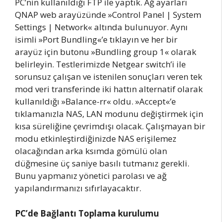
PC’nin kullanıldığı FTP ile yaptık. Ağ ayarları
QNAP web arayüzünde »Control Panel | System
Settings | Network« altında bulunuyor. Aynı
isimli »Port Bundling«’e tıklayın ve her bir
arayüz için butonu »Bundling group 1« olarak
belirleyin. Testlerimizde Netgear switch’i ile
sorunsuz çalışan ve istenilen sonuçları veren tek
mod veri transferinde iki hattın alternatif olarak
kullanıldığı »Balance-rr« oldu. »Accept«’e
tıklamanızla NAS, LAN modunu değiştirmek için
kısa süreliğine çevrimdışı olacak. Çalışmayan bir
modu etkinleştirdiğinizde NAS erişilemez
olacağından arka ksımda gömülü olan
düğmesine üç saniye basılı tutmanız gerekli.
Bunu yapmanız yönetici parolası ve ağ
yapılandırmanızı sıfırlayacaktır.
PC’de Bağlantı Toplama kurulumu