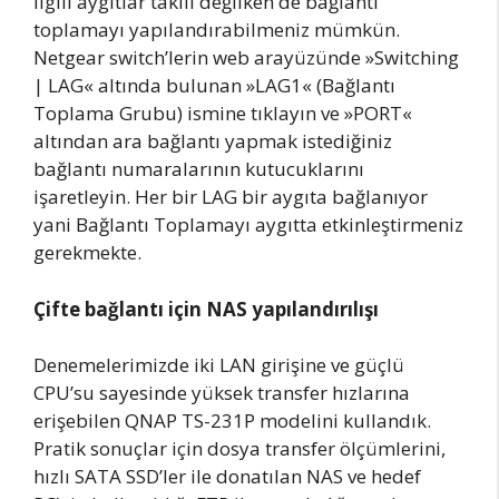
İlgili aygıtlar takılı değilken de bağlantı
toplamayı yapılandırabilmeniz mümkün.
Netgear switch’lerin web arayüzünde »Switching
| LAG« altında bulunan »LAG1« (Bağlantı
Toplama Grubu) ismine tıklayın ve »PORT«
altından ara bağlantı yapmak istediğiniz
bağlantı numaralarının kutucuklarını
işaretleyin. Her bir LAG bir aygıta bağlanıyor
yani Bağlantı Toplamayı aygıtta etkinleştirmeniz
gerekmekte.
Çifte bağlantı için NAS yapılandırılışı
Denemelerimizde iki LAN girişine ve güçlü
CPU’su sayesinde yüksek transfer hızlarına
erişebilen QNAP TS-231P modelini kullandık.
Pratik sonuçlar için dosya transfer ölçümlerini,
hızlı SATA SSD’ler ile donatılan NAS ve hedef