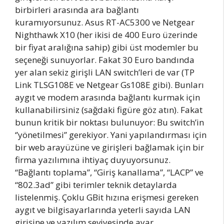
birbirleri arasında ara bağlantı
kuramıyorsunuz. Asus RT-AC5300 ve Netgear
Nighthawk X10 (her ikisi de 400 Euro üzerinde
bir fiyat aralığına sahip) gibi üst modemler bu
seçeneği sunuyorlar. Fakat 30 Euro bandında
yer alan sekiz girişli LAN switch’leri de var (TP
Link TLSG108E ve Netgear Gs108E gibi). Bunları
aygıt ve modem arasında bağlantı kurmak için
kullanabilirsiniz (sağdaki figüre göz atın). Fakat
bunun kritik bir noktası bulunuyor: Bu switch’in
‘’yönetilmesi’’ gerekiyor. Yani yapılandırması için
bir web arayüzüne ve girişleri bağlamak için bir
firma yazılımına ihtiyaç duyuyorsunuz.
“Bağlantı toplama”, “Giriş kanallama”, “LACP” ve
“802.3ad” gibi terimler teknik detaylarda
listelenmiş. Çoklu GBit hızına erişmesi gereken
aygıt ve bilgisayarlarında yeterli sayıda LAN
girişine ve yazılım seviyesinde ayar