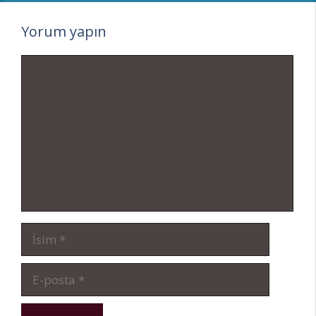
Yorum yapın
Yorum
İsim
E-
posta