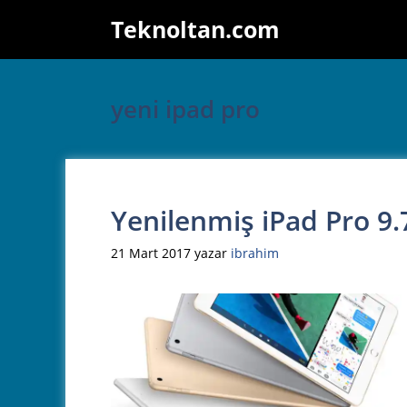
İçeriğe
Teknoltan.com
atla
yeni ipad pro
Yenilenmiş iPad Pro 9.7
21 Mart 2017
yazar
ibrahim