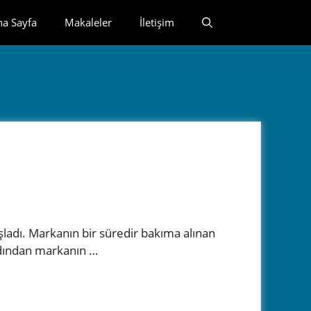
na Sayfa
Makaleler
İletişim
şladı. Markanın bir süredir bakıma alınan
rdından markanın …