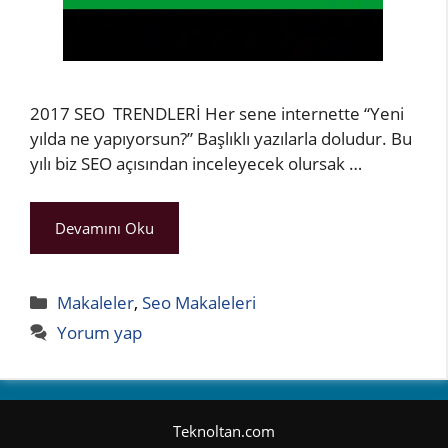
2017 SEO TRENDLERİ Her sene internette “Yeni
yılda ne yapıyorsun?” Başlıklı yazılarla doludur. Bu
yılı biz SEO açısından inceleyecek olursak …
Devamını Oku
Kategoriler
Makaleler
,
Seo Makaleleri
Yorum yap
Teknoltan.com