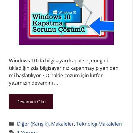
Windows 10 da bilgisayarı kapat seçeneğini
tıkladığınızda bilgisayarınız kapanmayıp yeniden
mi başlatılıyor ? O halde çözüm için lütfen
yazımızın devamını …
Devamını Oku
Kategoriler
Diğer (Karışık)
,
Makaleler
,
Teknoloji Makaleleri
1 Yorum