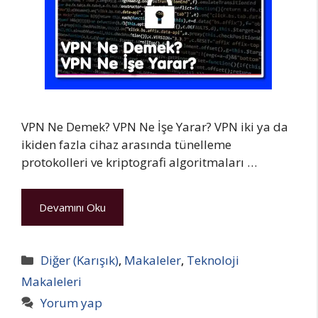
VPN Ne Demek? VPN Ne İşe Yarar? VPN iki ya da
ikiden fazla cihaz arasında tünelleme
protokolleri ve kriptografi algoritmaları …
Devamını Oku
Kategoriler
Diğer (Karışık)
,
Makaleler
,
Teknoloji
Makaleleri
Yorum yap