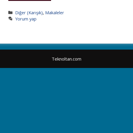
Kategoriler
Diğer (Karışık)
,
Makaleler
Yorum yap
Teknoltan.com