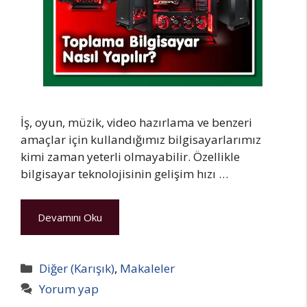
İş, oyun, müzik, video hazırlama ve benzeri
amaçlar için kullandığımız bilgisayarlarımız
kimi zaman yeterli olmayabilir. Özellikle
bilgisayar teknolojisinin gelişim hızı …
Devamını Oku
Kategoriler
Diğer (Karışık)
,
Makaleler
Yorum yap